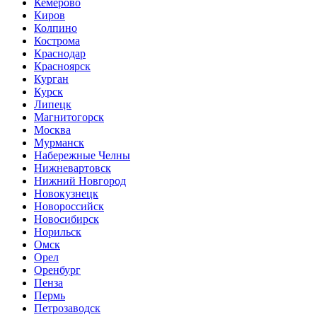
Кемерово
Киров
Колпино
Кострома
Краснодар
Красноярск
Курган
Курск
Липецк
Магнитогорск
Москва
Мурманск
Набережные Челны
Нижневартовск
Нижний Новгород
Новокузнецк
Новороссийск
Новосибирск
Норильск
Омск
Орел
Оренбург
Пенза
Пермь
Петрозаводск