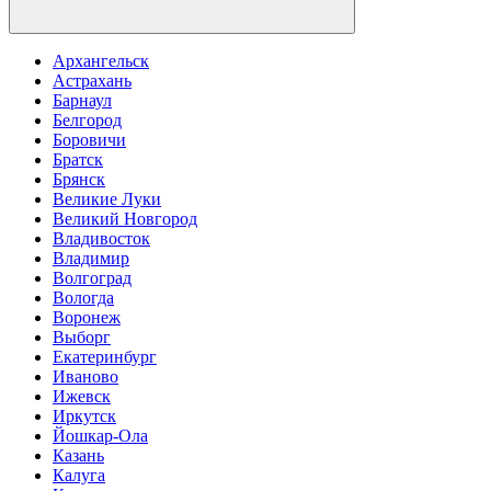
Архангельск
Астрахань
Барнаул
Белгород
Боровичи
Братск
Брянск
Великие Луки
Великий Новгород
Владивосток
Владимир
Волгоград
Вологда
Воронеж
Выборг
Екатеринбург
Иваново
Ижевск
Иркутск
Йошкар-Ола
Казань
Калуга