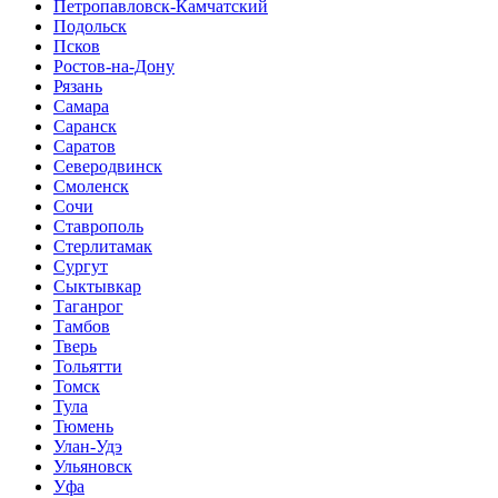
Петропавловск-Камчатский
Подольск
Псков
Ростов-на-Дону
Рязань
Самара
Саранск
Саратов
Северодвинск
Смоленск
Сочи
Ставрополь
Стерлитамак
Сургут
Сыктывкар
Таганрог
Тамбов
Тверь
Тольятти
Томск
Тула
Тюмень
Улан-Удэ
Ульяновск
Уфа